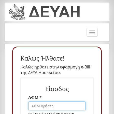
T
o
g
g
l
Καλώς Ήλθατε!
e
n
Καλώς ήρθατε στην εφαρμογή e-Bill
a
της ΔΕΥΑ Ηρακλείου.
v
i
Είσοδος
g
a
ΑΦΜ *
t
i
o