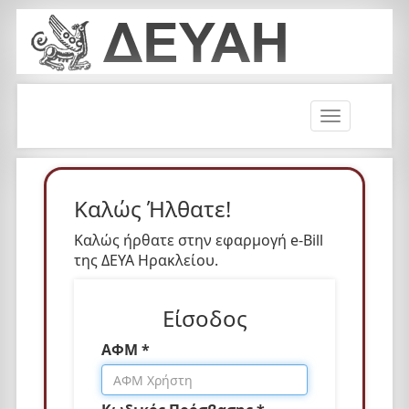
T
o
g
g
l
Καλώς Ήλθατε!
e
n
Καλώς ήρθατε στην εφαρμογή e-Bill
a
της ΔΕΥΑ Ηρακλείου.
v
i
Είσοδος
g
a
ΑΦΜ *
t
i
o