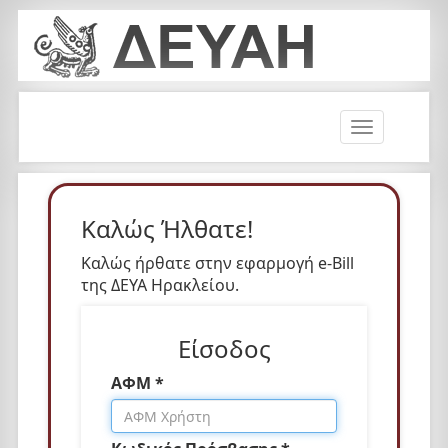
T
o
g
g
l
Καλώς Ήλθατε!
e
n
Καλώς ήρθατε στην εφαρμογή e-Bill
a
της ΔΕΥΑ Ηρακλείου.
v
i
Είσοδος
g
a
ΑΦΜ *
t
i
o