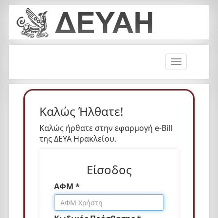
T
o
g
g
l
Καλώς Ήλθατε!
e
n
Καλώς ήρθατε στην εφαρμογή e-Bill
a
της ΔΕΥΑ Ηρακλείου.
v
i
Είσοδος
g
a
ΑΦΜ *
t
i
o