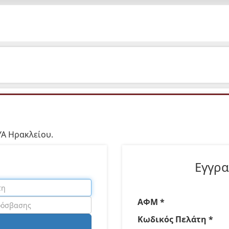
ΥΑ Ηρακλείου.
Εγγρ
ΑΦΜ *
Κωδικός Πελάτη *