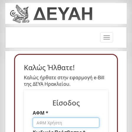
T
o
g
g
l
Καλώς Ήλθατε!
e
n
Καλώς ήρθατε στην εφαρμογή e-Bill
a
της ΔΕΥΑ Ηρακλείου.
v
i
Είσοδος
g
a
ΑΦΜ *
t
i
o