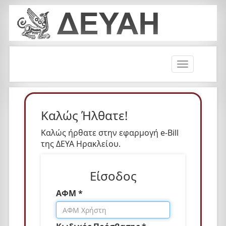
T
o
g
g
l
Καλώς Ήλθατε!
e
n
Καλώς ήρθατε στην εφαρμογή e-Bill
a
της ΔΕΥΑ Ηρακλείου.
v
i
Είσοδος
g
a
ΑΦΜ *
t
i
o