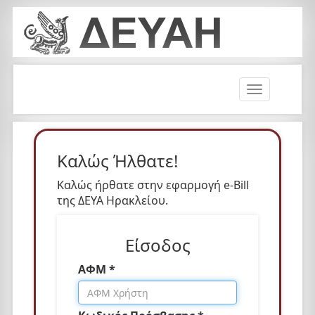
T
o
g
g
l
Καλώς Ήλθατε!
e
n
Καλώς ήρθατε στην εφαρμογή e-Bill
a
της ΔΕΥΑ Ηρακλείου.
v
i
Είσοδος
g
a
ΑΦΜ *
t
i
o