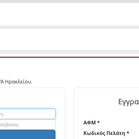
ΥΑ Ηρακλείου.
Εγγρ
ΑΦΜ *
Κωδικός Πελάτη *