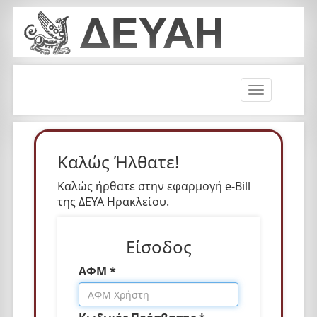
T
o
g
g
l
Καλώς Ήλθατε!
e
n
Καλώς ήρθατε στην εφαρμογή e-Bill
a
της ΔΕΥΑ Ηρακλείου.
v
i
Είσοδος
g
a
ΑΦΜ *
t
i
o