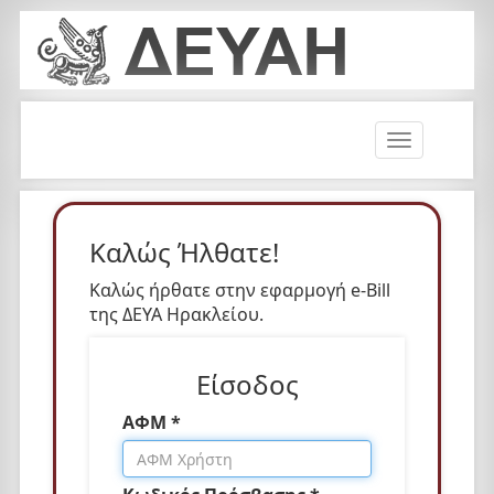
T
o
g
g
l
Καλώς Ήλθατε!
e
n
Καλώς ήρθατε στην εφαρμογή e-Bill
a
της ΔΕΥΑ Ηρακλείου.
v
i
Είσοδος
g
a
ΑΦΜ *
t
i
o